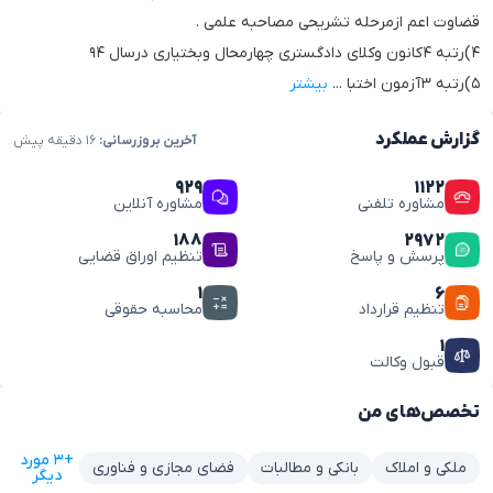
قضاوت اعم ازمرحله تشریحی مصاحبه علمی .
۴)رتبه ۴کانون وکلای دادگستری چهارمحال وبختیاری درسال ۹۴
۵)رتبه ۳آزمون اختبا
...
بیشتر
گزارش عملکرد
آخرین بروزرسانی:
۱۶ دقیقه پیش
۹۲۹
۱۱۲۲
مشاوره تلفنی
مشاوره آنلاین
۱۸۸
۲۹۷۲
پرسش و پاسخ
تنظیم اوراق قضایی
۱
۶
تنظیم قرارداد
محاسبه حقوقی
۱
قبول وکالت
تخصص‌های من
+۳ مورد
ملکی و املاک
بانکی و مطالبات
فضای مجازی و فناوری
دیگر