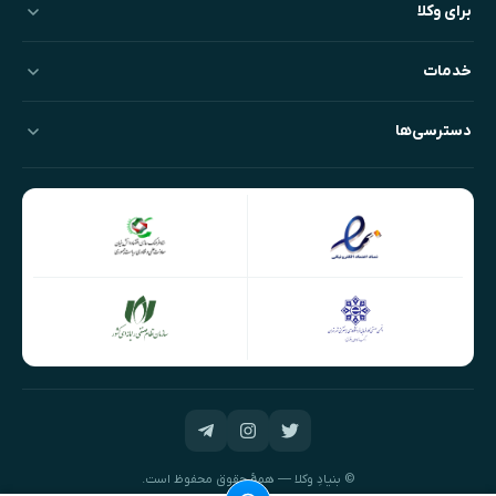
برای وکلا
خدمات
دسترسی‌ها
© بنیادِ وکلا — همهٔ حقوق محفوظ است.