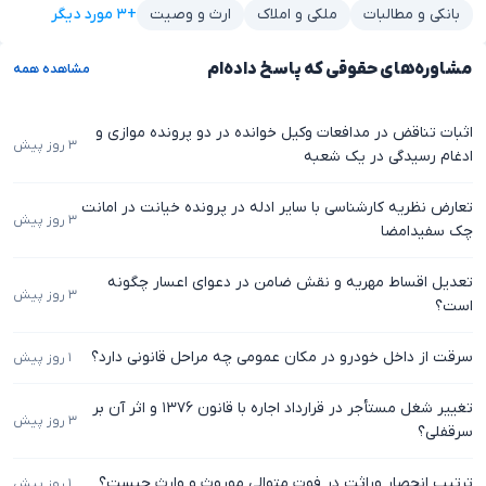
+۳ مورد دیگر
بانکی و مطالبات
ملکی و املاک
ارث و وصیت
مشاوره‌های حقوقی که پاسخ داده‌ام
مشاهده همه
اثبات تناقض در مدافعات وکیل خوانده در دو پرونده موازی و
۳ روز پیش
ادغام رسیدگی در یک شعبه
تعارض نظریه کارشناسی با سایر ادله در پرونده خیانت در امانت
۳ روز پیش
چک سفیدامضا
تعدیل اقساط مهریه و نقش ضامن در دعوای اعسار چگونه
۳ روز پیش
است؟
سرقت از داخل خودرو در مکان عمومی چه مراحل قانونی دارد؟
۱ روز پیش
تغییر شغل مستأجر در قرارداد اجاره با قانون ۱۳۷۶ و اثر آن بر
۳ روز پیش
سرقفلی؟
ترتیب انحصار وراثت در فوت متوالی موروث و وارث چیست؟
۱ روز پیش