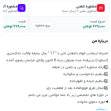
مشاوره تلفنی
مشاوره آنلا
گفتگوی تلفنی + ارسال اسناد
گفتگوی آنلاین
شروع قیمت
قیمت
رزرو مشاوره
۶۷۹,۰۰۰ تومان
۶۷۹,۰۰۰ تومان
درباره من
احتراما اینجانب الهام دامغانی ثانی با " 17 " سال سابقه وکالت دادگستری
(اسکودا) پذیرفته شده بعنوان رتبه 8 کانون وکلای خراسان رضوی آماده:
1️⃣ارائه مشاوره آنلاین و تلفنی در لحظه
2️⃣تنظیم دادخواست و شکوائیه
3️⃣تنظیم لایحه و اظهارنامه
4️⃣اعمال طرق فوق‌العاده بعد از قطعیت رای
در حوزه های تخصصی زیر به شما موکلین عزیز می باشم:
◀️حوزه دعاوی خانواده ‌‌‌
...
بیشتر