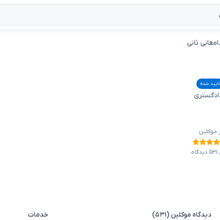
امغانی ثانی
تایید شده
دادگستری
ز موکلین
ه
دیدگاه موکلین (۵۳۱)
خدمات