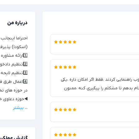
درباره من
(اسکودا) پذیرفته شده بعنوان 
1️⃣ارائه مشاوره آنلاین و تلفنی در لحظه
2️⃣تنظیم دادخواست و شکوائیه
3️⃣تنظیم لایحه و اظهارنامه
راهنمایی کردند ،فقط اگر امکان داره ،یکی
4️⃣اعمال طرق فوق‌العاده بعد از قطعیت رای
م بدهم تا مشکلم را پیگیری کنه ،ممنون
در حوزه های تخ
◀️حوزه دعاوی خانو
...
بیشتر
گزارش عملکرد