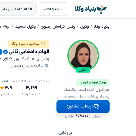
بنیاد وکلا
خدمات
بنیاد وکلا
وکیل
وکیل خراسان رضوی
وکیل مشهد
الهام د
پیشنهاد بنیاد وکلا
الهام دامغانی ثانی
وکیل پایه یک کانون وکلای 
ایران
،
خراسان رضوی
آنلاین
تعداد خدمات ارائه شده
امتیا
مشاوره‌ی فوری
۴.۹
۴,۱۹۹
هم‌اکنون آماده است؛ بلافاصله
در بنیاد وکلا
بر اساس ۵۳۱ دیدگا
پس از پرداخت وصل می‌شوید.
دریافت مشاوره
شروع از
۶۷۹,۰۰۰
تومان
پروفایل