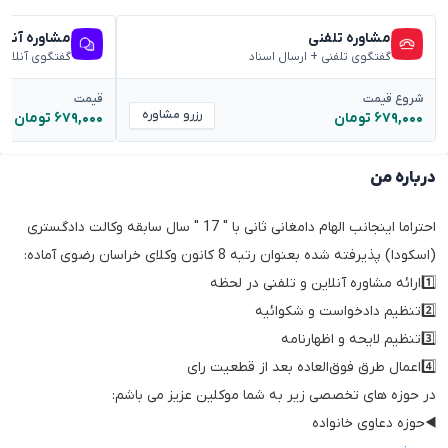
مشاوره تلفنی
مشاوره آنلا
گفتگوی تلفنی + ارسال اسناد
گفتگوی آنلاین
شروع قیمت
قیمت
رزرو مشاوره
۶۷۹,۰۰۰ تومان
۶۷۹,۰۰۰ تومان
درباره من
احتراما اینجانب الهام دامغانی ثانی با " 17 " سال سابقه وکالت دادگستری
(اسکودا) پذیرفته شده بعنوان رتبه 8 کانون وکلای خراسان رضوی آماده:
1️⃣ارائه مشاوره آنلاین و تلفنی در لحظه
2️⃣تنظیم دادخواست و شکوائیه
3️⃣تنظیم لایحه و اظهارنامه
4️⃣اعمال طرق فوق‌العاده بعد از قطعیت رای
در حوزه های تخصصی زیر به شما موکلین عزیز می باشم:
◀️حوزه دعاوی خانواده ‌‌‌