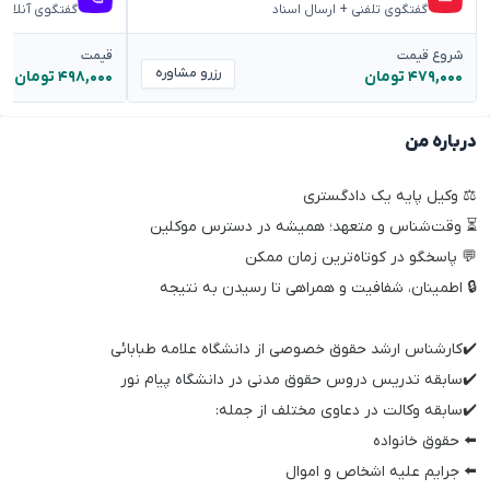
گفتگوی تلفنی + ارسال اسناد
گفتگوی آنلاین
شروع قیمت
قیمت
رزرو مشاوره
۴۷۹,۰۰۰ تومان
۴۹۸,۰۰۰ تومان
درباره من
⚖️ وکیل پایه یک دادگستری
⏳ وقت‌شناس و متعهد؛ همیشه در دسترس موکلین
💬 پاسخگو در کوتاه‌ترین زمان ممکن
🔒 اطمینان، شفافیت و همراهی تا رسیدن به نتیجه
✔️کارشناس ارشد حقوق خصوصی از دانشگاه علامه طبابائی
✔️سابقه تدریس دروس حقوق مدنی در دانشگاه پیام نور
✔️سابقه وکالت در دعاوی مختلف از جمله:
⬅️ حقوق خانواده
⬅️ جرایم علیه اشخاص و اموال